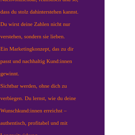
dass du stolz dahinterstehen kannst.
Du wirst deine Zahlen nicht nur
verstehen, sondern sie lieben.
Ein Marketingkonzept, das zu dir
passt und nachhaltig Kund:innen
gewinnt.
Sichtbar werden, ohne dich zu
verbiegen. Du lernst, wie du deine
Wunschkund:innen erreichst –
authentisch, profitabel und mit