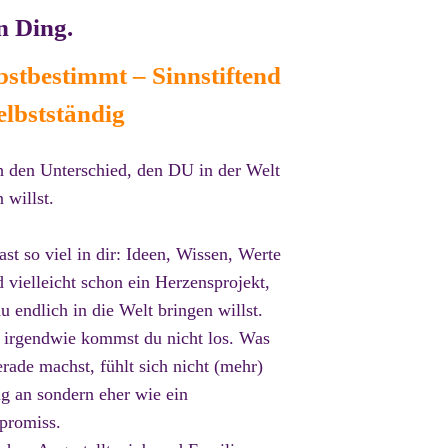
n Ding.
bstbestimmt – Sinnstiftend
elbstständig
 den Unterschied, den DU in der Welt
 willst.
st so viel in dir: Ideen, Wissen, Werte
 vielleicht schon ein Herzensprojekt,
u endlich in die Welt bringen willst.
 irgendwie kommst du nicht los.
Was
rade machst, fühlt sich nicht (mehr)
ig an sondern eher wie ein
romiss.