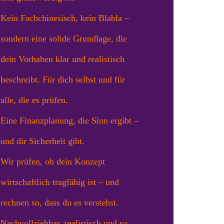
Kein Fachchinesisch, kein Blabla –
sondern eine solide Grundlage, die
dein Vorhaben klar und realistisch
beschreibt. Für dich selbst und für
alle, die es prüfen.
Eine Finanzplanung, die Sinn ergibt –
und dir Sicherheit gibt.
Wir prüfen, ob dein Konzept
wirtschaftlich tragfähig ist – und
rechnen so, dass du es verstehst.
Nachvollziehbar, realistisch und so,