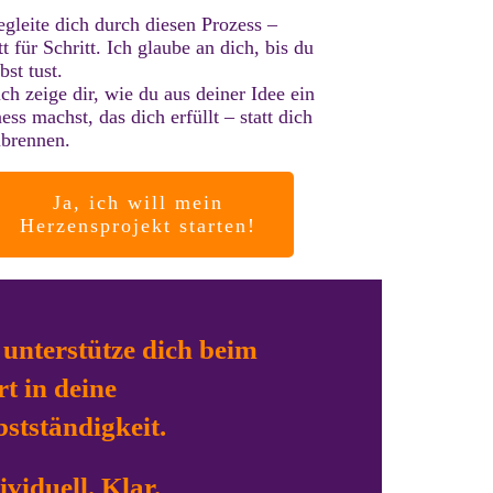
egleite dich durch diesen Prozess –
tt für Schritt. Ich glaube an dich, bis du
bst tust.
ch zeige dir, wie du aus deiner Idee ein
ess machst, das dich erfüllt – statt dich
ubrennen.
Ja, ich will mein
Herzensprojekt starten!
 unterstütze dich beim
rt in deine
bstständigkeit.
ividuell.
Klar.