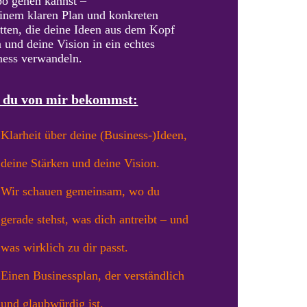
o gehen kannst –
einem klaren Plan und konkreten
itten, die deine Ideen aus dem Kopf
 und deine Vision in ein echtes
ness verwandeln.
 du von mir bekommst:
Klarheit über deine (Business-)Ideen,
deine Stärken und deine Vision.
Wir schauen gemeinsam, wo du
gerade stehst, was dich antreibt – und
was wirklich zu dir passt.
Einen Businessplan, der verständlich
und glaubwürdig ist.