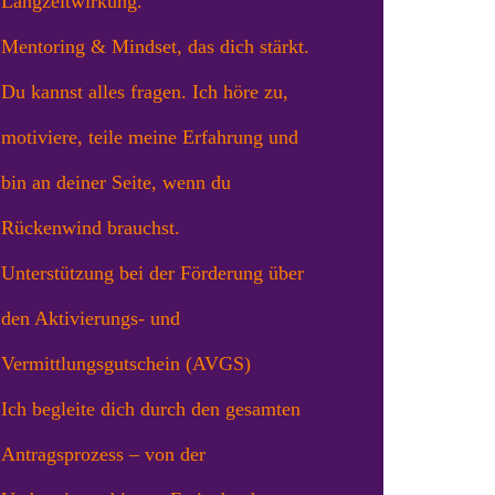
Langzeitwirkung.
Mentoring & Mindset, das dich stärkt.
Du kannst alles fragen. Ich höre zu,
motiviere, teile meine Erfahrung und
bin an deiner Seite, wenn du
Rückenwind brauchst.
Unterstützung bei der Förderung über
den Aktivierungs- und
Vermittlungsgutschein (AVGS)
Ich begleite dich durch den gesamten
Antragsprozess – von der