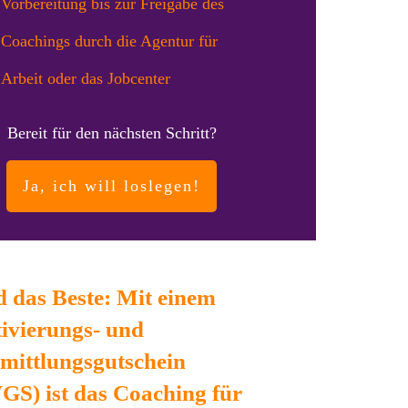
Vorbereitung bis zur Freigabe des
Coachings durch die Agentur für
Arbeit oder das Jobcenter
Bereit für den nächsten Schritt?
Ja, ich will loslegen!
 das Beste: Mit einem
ivierungs- und
mittlungsgutschein
GS) ist das Coaching für